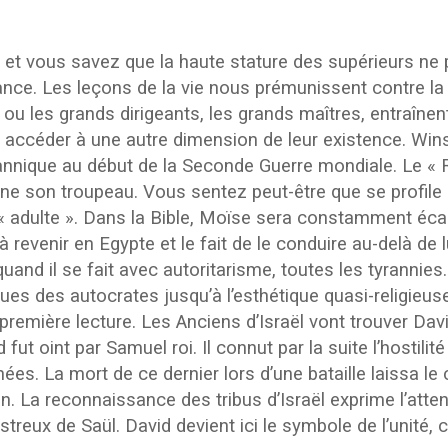
et vous savez que la haute stature des supérieurs ne p
nce. Les leçons de la vie nous prémunissent contre la 
ou les grands dirigeants, les grands maîtres, entraînent
t accéder à une autre dimension de leur existence. Win
tannique au début de la Seconde Guerre mondiale. Le « Ro
ne son troupeau. Vous sentez peut-être que se profile u
e « adulte ». Dans la Bible, Moïse sera constamment écar
à revenir en Egypte et le fait de le conduire au-delà de
quand il se fait avec autoritarisme, toutes les tyrannie
iques des autocrates jusqu’à l’esthétique quasi-religieuse
première lecture. Les Anciens d’Israël vont trouver Dav
ut oint par Samuel roi. Il connut par la suite l’hostilit
ées. La mort de ce dernier lors d’une bataille laissa le
. La reconnaissance des tribus d’Israël exprime l’atte
treux de Saül. David devient ici le symbole de l’unité, c