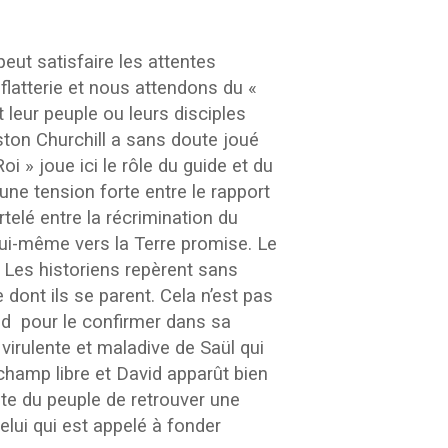
eut satisfaire les attentes
flatterie et nous attendons du «
 leur peuple ou leurs disciples
ston Churchill a sans doute joué
i » joue ici le rôle du guide et du
ne tension forte entre le rapport
telé entre la récrimination du
 lui-même vers la Terre promise. Le
s. Les historiens repèrent sans
 dont ils se parent. Cela n’est pas
id pour le confirmer dans sa
é virulente et maladive de Saül qui
 champ libre et David apparût bien
nte du peuple de retrouver une
elui qui est appelé à fonder