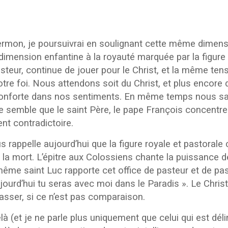
n, je poursuivrai en soulignant cette même dimensio
imension enfantine à la royauté marquée par la figure 
asteur, continue de jouer pour le Christ, et la même te
e foi. Nous attendons soit du Christ, et plus encore d
ous conforte dans nos sentiments. En même temps nous s
me semble que le saint Père, le pape François concentre 
nt contradictoire.
appelle aujourd’hui que la figure royale et pastorale c
 la mort. L’épitre aux Colossiens chante la puissance d
 même saint Luc rapporte cet office de pasteur et de p
jourd’hui tu seras avec moi dans le Paradis ». Le Christ
rasser, si ce n’est pas comparaison.
là (et je ne parle plus uniquement que celui qui est déli