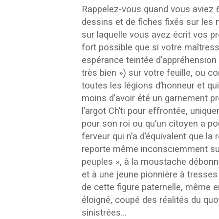
Rappelez-vous quand vous aviez 6,
dessins et de fiches fixés sur les 
sur laquelle vous avez écrit vos pr
fort possible que si votre maîtres
espérance teintée d’appréhension s
très bien ») sur votre feuille, ou
toutes les légions d’honneur et qu
moins d’avoir été un garnement pr
l’argot Ch’ti pour effrontée, uniq
pour son roi ou qu’un citoyen a pou
ferveur qui n’a d’équivalent que la
reporte même inconsciemment sur un
peuples », à la moustache débonna
et à une jeune pionnière à tresse
de cette figure paternelle, même en
éloigné, coupé des réalités du quot
sinistrées…