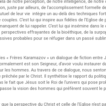
elà de notre perception, de notre intelligence, de notre c
n, juste par ailleurs, de l’accomplissement formelle de l
tuel de leur vie intègre un au-delà des techniques f
uples. C’est lui qui inspire aux fidèles de l’Eglise de 
anquent de lui rappeler. C’est lui qui insémine dans l
s perspectives effrayantes de la bioéthique, de la surp
ssives probables pour se réfugier dans un passé subli
s « Frères Karamazov » un dialogue de fiction entre Jé
ormalement est son Seigneur, d’avoir voulu instaurer d
ur les hommes. Au travers de ce dialogue, nous sentons 
 prêchée par le Christ. Il synthétise le rapport du poli
pas le fait que Jésus soit le Roi de l’univers qui pose pro
dépasse la vision des hommes qui préfèrent souvent le 
ue la perspective du Christ et celle de l’Eglise n’est 