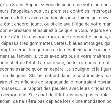
7 ou 8 ans. Rappelez-vous le pupitre de votre bureau à
murs. Rappelez-vous vos premiers contrôles, interrogatio
emières lettres avec des boucles incertaines qui suivaie
se était encore jeune, ou si elle avait l’âge de votre 
on expression et aspiriez à ce qu’elle vous regarde en 
 comme c’était le cas pour moi, une « gommette jaune », 
i dépassait les gommettes vertes, bleues et rouges qui l
ompt à semer les germes de la désobéissance ou une c
uement au féminin…), vous avez attribué à votre maîtress
r le chef de l’état. La maitresse, ou le roi, concentren
 reconnaissance qu’on en espère. Je souligne ici la figur
 dirigeant. Staline, entrant dans le costume des tsars
ire et les affiches de propagande le montraient ouvrant
s rousses… Le rapport des peuples avec leurs dirigeants
 démocratie. Si le chef de l’état n’assume pas ce rôle, 
idien, de ne s’être pas déplacé lors d’une inondation po