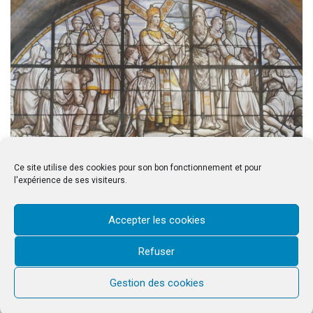
Ce site utilise des cookies pour son bon fonctionnement et pour
Page d’accueil
l'expérience de ses visiteurs.
Accepter les cookies
Refuser
& copy;2026 Saint-Louis d'Antin. Tous droits réservés © 2023 Saint-Louis
d'Antin
Gestion des cookies