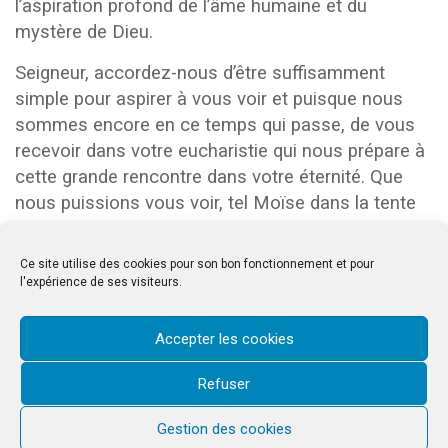
l’aspiration profond de l’âme humaine et du
mystère de Dieu.
Seigneur, accordez-nous d’être suffisamment
simple pour aspirer à vous voir et puisque nous
sommes encore en ce temps qui passe, de vous
recevoir dans votre eucharistie qui nous prépare à
cette grande rencontre dans votre éternité. Que
nous puissions vous voir, tel Moïse dans la tente
de réunion, ou saint Pierre au bord du lac de
Galilée, ou les mages vous voir comme « un ami
Ce site utilise des cookies pour son bon fonctionnement et pour
parle à un ami ».
l'expérience de ses visiteurs.
Accepter les cookies
Refuser
& copy;2026 Saint-Louis d'Antin. Tous droits réservés © 2023 Saint-Louis
d'Antin
Gestion des cookies