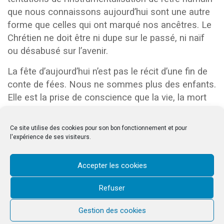
que nous connaissons aujourd’hui sont une autre
forme que celles qui ont marqué nos ancêtres. Le
Chrétien ne doit être ni dupe sur le passé, ni naïf
ou désabusé sur l’avenir.
La fête d’aujourd’hui n’est pas le récit d’une fin de
conte de fées. Nous ne sommes plus des enfants.
Elle est la prise de conscience que la vie, la mort
et la résurrection du Christ sont des réalités
permanentes qui traversent nos existences et que
Ce site utilise des cookies pour son bon fonctionnement et pour
Marie, notre Reine, en est l’humble Servante.
l'expérience de ses visiteurs.
Accepter les cookies
Refuser
& copy;2026 Saint-Louis d'Antin. Tous droits réservés © 2023 Saint-Louis
d'Antin
Gestion des cookies