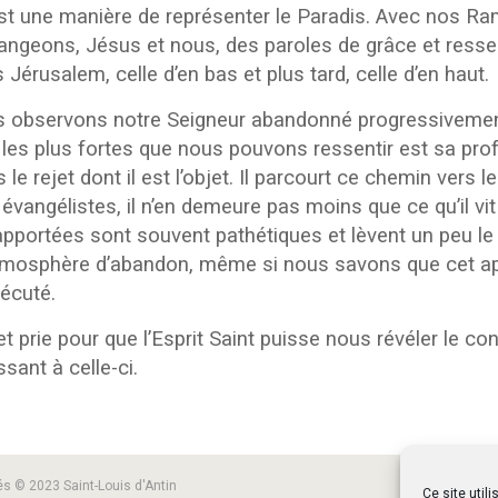
ui est une manière de représenter le Paradis. Avec nos 
geons, Jésus et nous, des paroles de grâce et resserr
 Jérusalem, celle d’en bas et plus tard, celle d’en haut.
us observons notre Seigneur abandonné progressivement
les plus fortes que nous pouvons ressentir est sa prof
 le rejet dont il est l’objet. Il parcourt ce chemin vers
s évangélistes, il n’en demeure pas moins que ce qu’il 
ortées sont souvent pathétiques et lèvent un peu le voil
tmosphère d’abandon, même si nous savons que cet app
sécuté.
t prie pour que l’Esprit Saint puisse nous révéler le con
ant à celle-ci.
és © 2023 Saint-Louis d'Antin
Ce site util